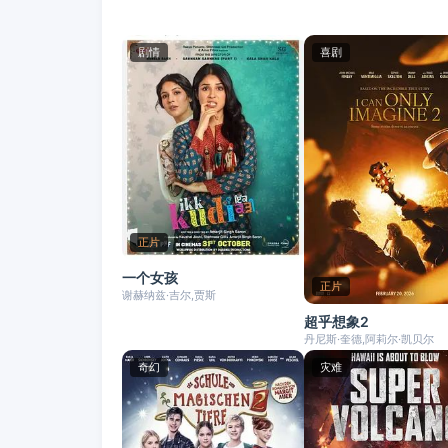
剧情
喜剧
正片
一个女孩
正片
谢赫纳兹·吉尔,贾斯
超乎想象2
丹尼斯·奎德,阿莉尔·凯贝尔
奇幻
灾难