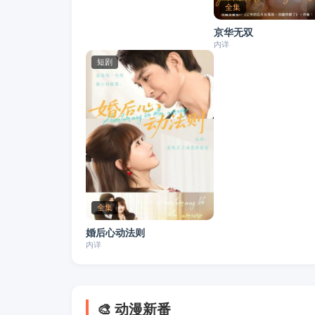
全集
京华无双
内详
短剧
全集
婚后心动法则
内详
🎨 动漫新番