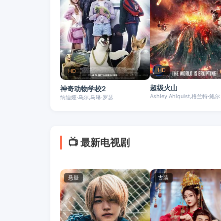
HD
HD
超级火山
神奇动物学校2
Ashley Ahlquist,格兰特·鲍尔
纳迪娅·乌尔,马琳·罗瑟
📺 最新电视剧
悬疑
古装