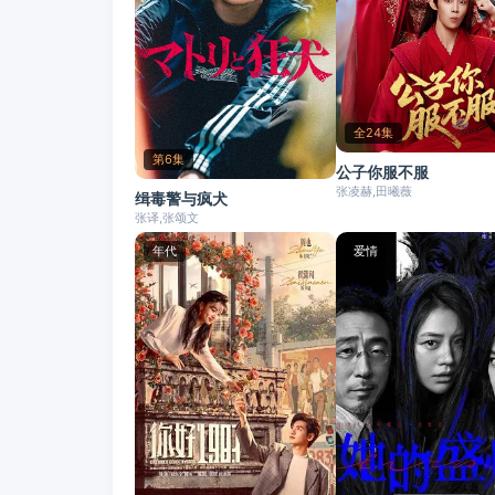
全24集
第6集
公子你服不服
张凌赫,田曦薇
缉毒警与疯犬
张译,张颂文
年代
爱情