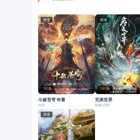
国漫
国漫
191集
260集
斗破苍穹 年番
完美世界
内详
锦鲤,刘晴
国漫