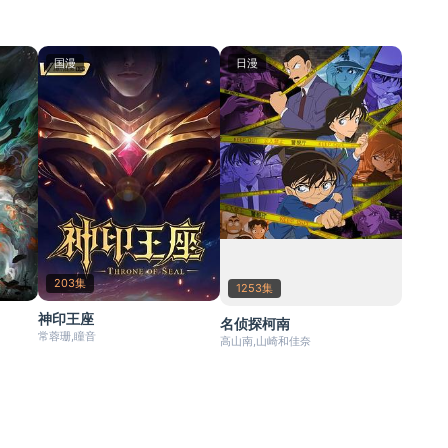
国漫
日漫
203集
1253集
神印王座
名侦探柯南
常蓉珊,瞳音
高山南,山崎和佳奈