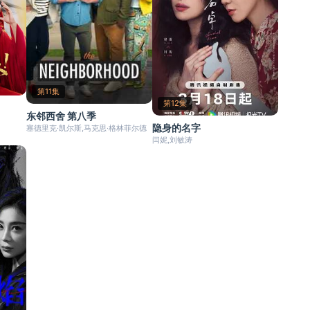
第11集
第12集
东邻西舍 第八季
隐身的名字
塞德里克·凯尔斯,马克思·格林菲尔德
闫妮,刘敏涛