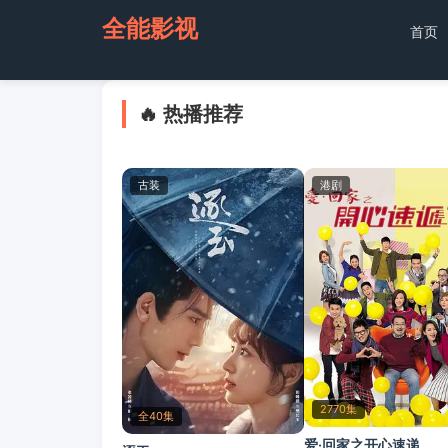
全能影视
首页
🔥 热播推荐
古装
港剧
2770集
全40集
爱·回家之开心速递