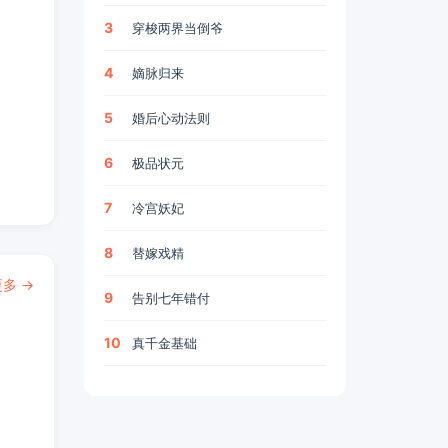
3
穿梭两界当倒爷
4
嫡脉归来
5
婚后心动法则
6
极品状元
7
冷宫妖妃
8
替嫁戏精
多 →
9
告别七年错付
10
真千金基础