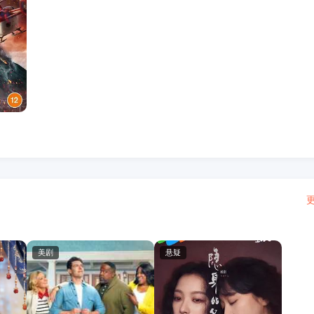
更
美剧
悬疑