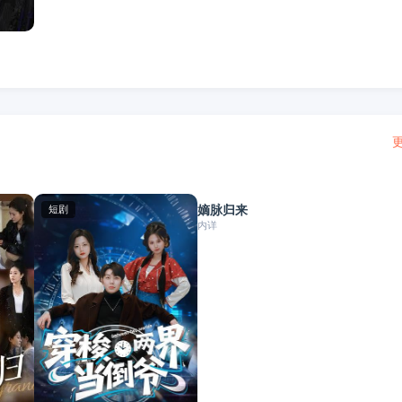
更
全集
嫡脉归来
短剧
短剧
内详