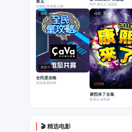
逐玉
刘丹,单立文,汤盈盈
田曦薇,张凌赫,任豪
综艺
综艺
更新中
全民星攻略
曾国城,蔡尚桦
已完结
康熙来了全集
蔡康永,徐熙娣
🎬 精选电影