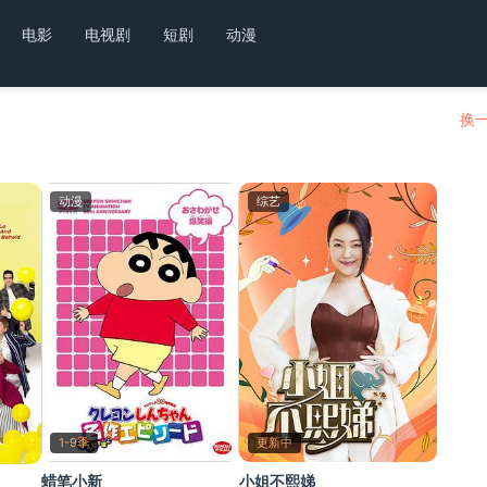
电影
电视剧
短剧
动漫
换一
动漫
综艺
1-9季
更新中
蜡笔小新
小姐不熙娣