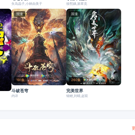
矢岛晶子,小林由美子
徐熙娣,派翠克
国漫
国漫
191集
260集
斗破苍穹
完美世界
内详
锦鲤,刘晴,赵双
更