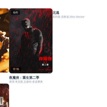
HD
北逃
动作
剧情
索利曼·克鲁兹,Niko Becker
第1集
夜魔侠：重生第二季
查理·考克斯,文森特·多诺费奥