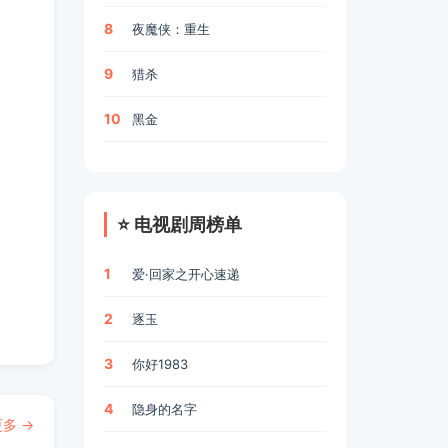
8
夜魔侠：重生
9
猎杀
10
黑金
⭐ 电视剧周榜单
1
爱·回家之开心速递
2
逐玉
3
你好1983
4
隐身的名字
多 →