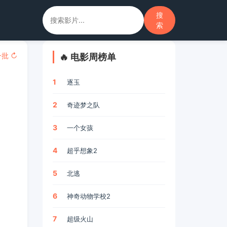
搜
索
批 ↻
🔥 电影周榜单
1
逐玉
2
奇迹梦之队
3
一个女孩
4
超乎想象2
5
北逃
6
神奇动物学校2
7
超级火山