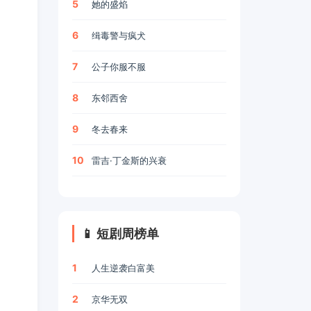
5
她的盛焰
6
缉毒警与疯犬
7
公子你服不服
8
东邻西舍
9
冬去春来
10
雷吉·丁金斯的兴衰
📱 短剧周榜单
1
人生逆袭白富美
2
京华无双