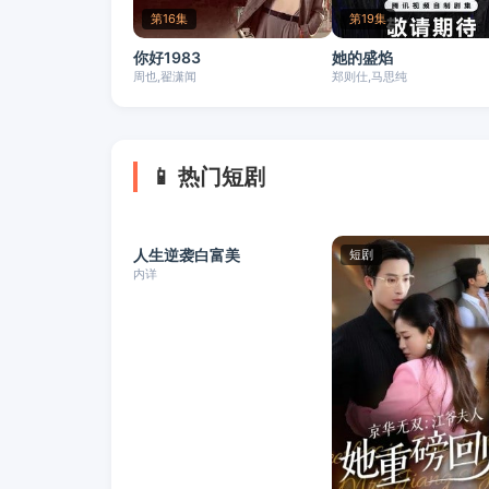
第16集
第19集
你好1983
她的盛焰
周也,翟潇闻
郑则仕,马思纯
📱 热门短剧
全集
人生逆袭白富美
短剧
短剧
内详