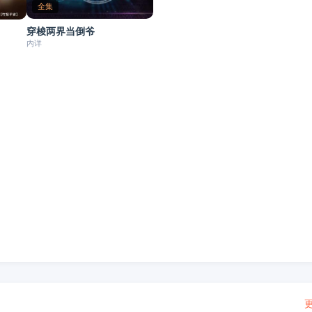
全集
穿梭两界当倒爷
内详
更